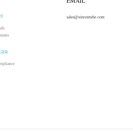
EMAIL
NT
sales@xinrontube.com
als
ments
GER
mpliance