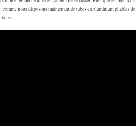
le solide et empêche ainsi le contenu de se casser. Bien que les métaux s
 comme nous disposons maintenant de tubes en aluminium pliables de for
ticles.