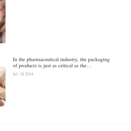
In the pharmaceutical industry, the packaging
of products is just as critical as the
formulation itself. Aluminum ointment tubes
Jul .18.2024
have emerged as the p