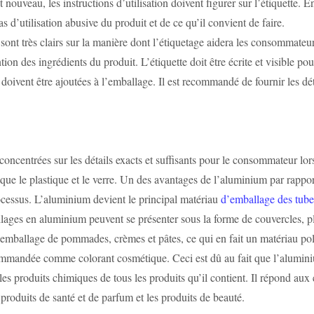
t nouveau, les instructions d’utilisation doivent figurer sur l’étiquette. E
 d’utilisation abusive du produit et de ce qu’il convient de faire.
sont très clairs sur la manière dont l’étiquetage aidera les consommateu
tion des ingrédients du produit. L’étiquette doit être écrite et visible p
 doivent être ajoutées à l’emballage. Il est recommandé de fournir les dé
ncentrées sur les détails exacts et suffisants pour le consommateur lors 
ue le plastique et le verre. Un des avantages de l’aluminium par rapport
ocessus. L’aluminium devient le principal matériau
d’emballage des tub
ges en aluminium peuvent se présenter sous la forme de couvercles, plat
r l’emballage de pommades, crèmes et pâtes, ce qui en fait un matériau p
mmandée comme colorant cosmétique. Ceci est dû au fait que l’aluminiu
s produits chimiques de tous les produits qu’il contient. Il répond aux e
 produits de santé et de parfum et les produits de beauté.