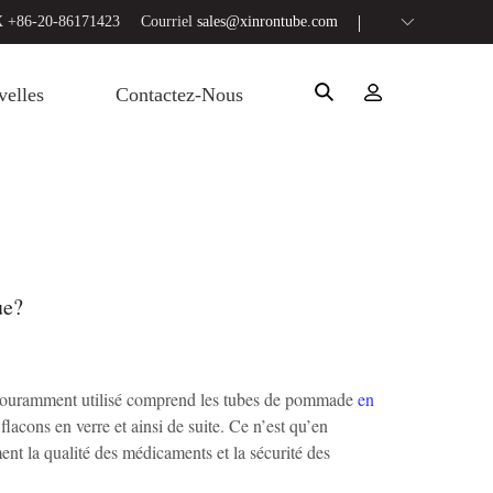
 +86-20-86171423
Courriel
sales@xinrontube.com
elles
Contactez-Nous
ue?
 couramment utilisé comprend les tubes de pommade
en
lacons en verre et ainsi de suite. Ce n’est qu’en
nt la qualité des médicaments et la sécurité des