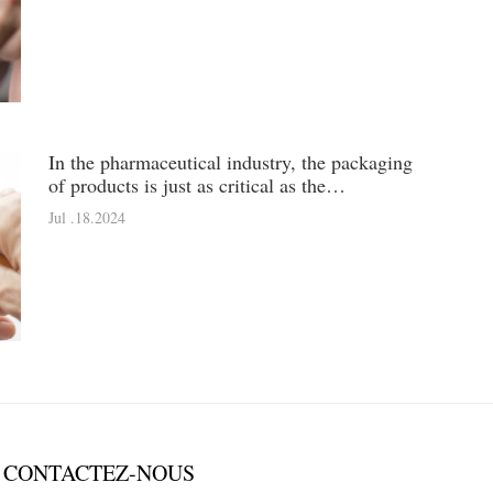
In the pharmaceutical industry, the packaging
of products is just as critical as the
formulation itself. Aluminum ointment tubes
Jul .18.2024
have emerged as the p
CONTACTEZ-NOUS