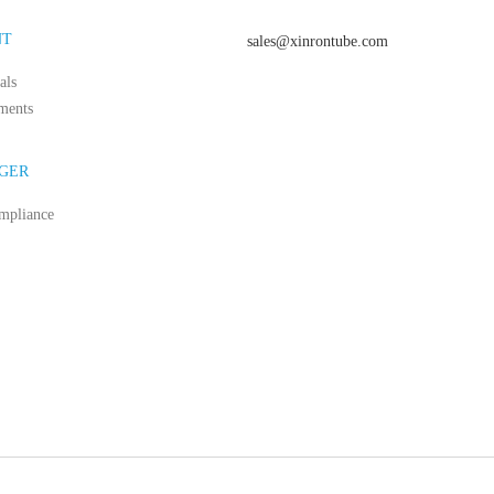
NT
sales@xinrontube.com
als
ments
GER
mpliance