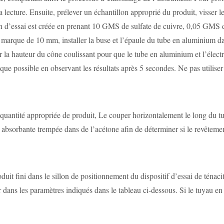
ecture. Ensuite, prélever un échantillon approprié du produit, visser le 
n d’essai est créée en prenant 10 GMS de sulfate de cuivre, 0,05 GMS d
marque de 10 mm, installer la buse et l’épaule du tube en aluminium dans 
r la hauteur du cône coulissant pour que le tube en aluminium et l’élect
 que possible en observant les résultats après 5 secondes. Ne pas utilise
e quantité appropriée de produit, Le couper horizontalement le long du t
absorbante trempée dans de l’acétone afin de déterminer si le revêtement 
roduit fini dans le sillon de positionnement du dispositif d’essai de ténac
er dans les paramètres indiqués dans le tableau ci-dessous. Si le tuyau e