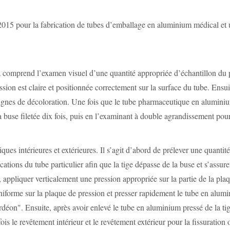
 pour la fabrication de tubes d’emballage en aluminium médical et util
a comprend l’examen visuel d’une quantité appropriée d’échantillon du pr
pression est claire et positionnée correctement sur la surface du tube. En
signes de décoloration. Une fois que le tube pharmaceutique en alumini
la buse filetée dix fois, puis en l’examinant à double agrandissement pour
ques intérieures et extérieures. Il s’agit d’abord de prélever une quanti
fications du tube particulier afin que la tige dépasse de la buse et s’ass
, appliquer verticalement une pression appropriée sur la partie de la pl
uniforme sur la plaque de pression et presser rapidement le tube en alumi
déon". Ensuite, après avoir enlevé le tube en aluminium pressé de la tige
ois le revêtement intérieur et le revêtement extérieur pour la fissuratio